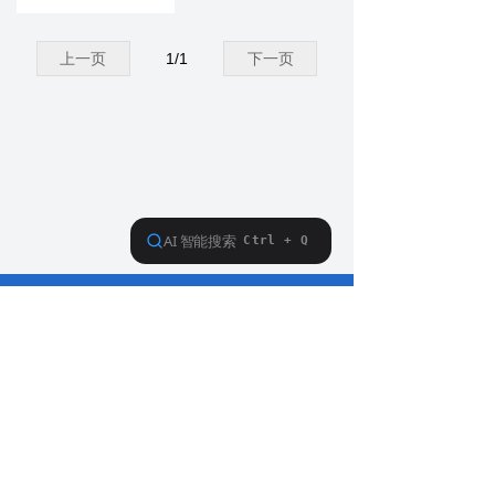
上一页
1
/
1
下一页
010-64329399
18210610250
北京市朝阳区酒仙桥东路1号院M8楼C厅516室
washer@tuopu.com.cn
京公网安备11010502019664号
版权所有© 北京拓普分析仪器有限责任公司