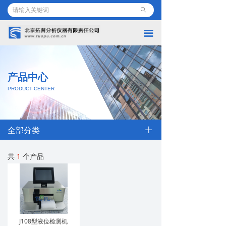
首页
ꄙ
끀
公司简介
产品介绍
产品中心
最新动态
PRODUCT CENTER
知识产权
所获荣誉
끀
ꄶ
全部分类
联系我们
共
1
个产品
J108型液位检测机