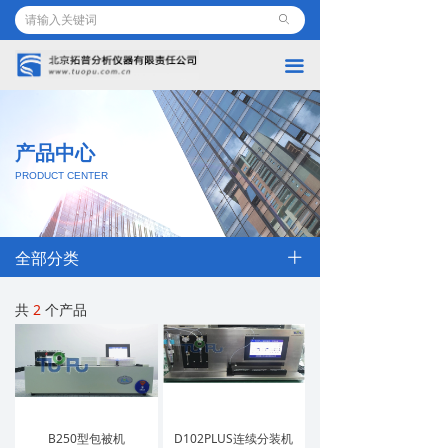
首页
ꄙ
끀
公司简介
产品介绍
产品中心
最新动态
PRODUCT CENTER
知识产权
所获荣誉
끀
ꄶ
全部分类
联系我们
共
2
个产品
B250型包被机
D102PLUS连续分装机