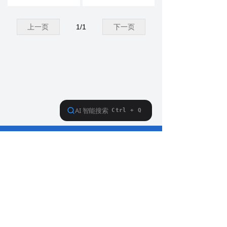
上一页
1
/
1
下一页
010-64329399
18210610250
北京市朝阳区酒仙桥东路1号院M8楼C厅516室
washer@tuopu.com.cn
京公网安备11010502019664号
版权所有© 北京拓普分析仪器有限责任公司